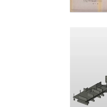
Bản v