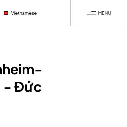
MENU
Vietnamese
NGƯỢC
KHÍ
G NGHIỆP
nheim-
 - Đức