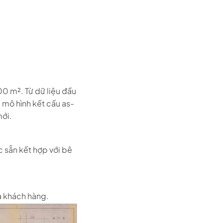
0 m². Từ dữ liệu đầu
 mô hình kết cấu as-
mới.
 sẵn kết hợp với bê
a khách hàng.