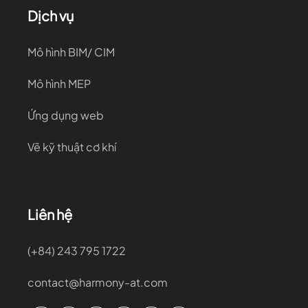
Dịch vụ
Mô hình BIM/ CIM
Mô hình MEP
Ứng dụng web
Vẽ kỹ thuật cơ khí
Liên hệ
(+84) 243 795 1722
ev
next
contact@harmony-at.com