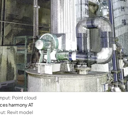
int cloud
vit model