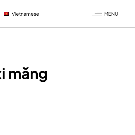
MENU
Vietnamese
NGƯỢC
KHÍ
G NGHIỆP
xi măng