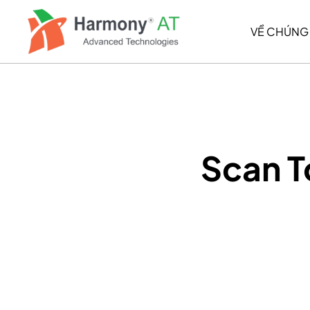
Nhảy
đến
VỀ CHÚNG 
nội
dung
Scan T