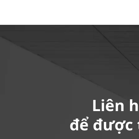
Liên 
để được 