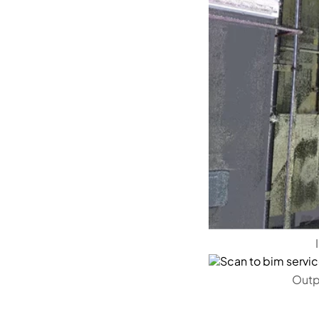
Input: Po
Output: Re