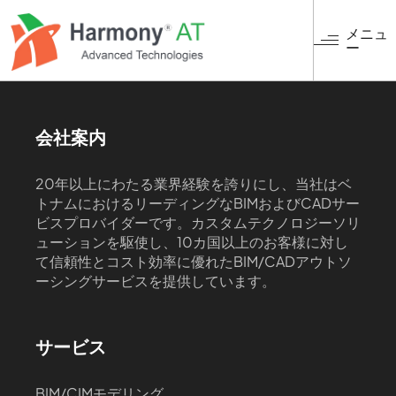
メ
イ
メニュ
ー
ン
コ
ン
テ
ン
会社案内
ツ
に
20年以上にわたる業界経験を誇りにし、当社はベ
移
トナムにおけるリーディングなBIMおよびCADサー
動
ビスプロバイダーです。カスタムテクノロジーソリ
ューションを駆使し、10カ国以上のお客様に対し
て信頼性とコスト効率に優れたBIM/CADアウトソ
ーシングサービスを提供しています。
サービス
BIM/CIMモデリング