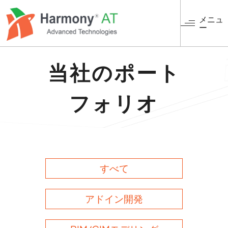
メ
イ
メニュ
ー
ン
コ
ン
テ
当社のポート
ン
ツ
フォリオ
に
移
動
すべて
アドイン開発