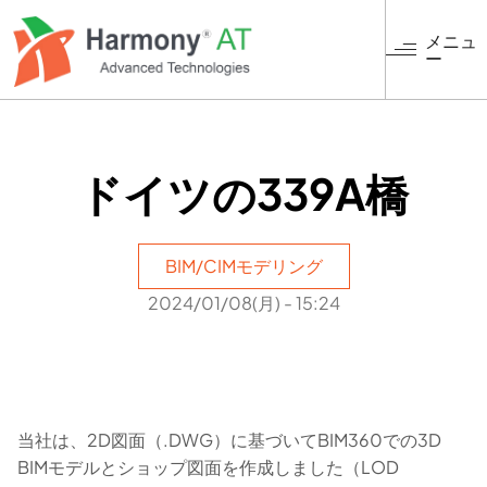
メ
イ
メニュ
ー
ン
コ
ン
テ
ン
ドイツの339A橋
ツ
に
移
動
BIM/CIMモデリング
2024/01/08(月) - 15:24
当社は、2D図面（.DWG）に基づいてBIM360での3D
BIMモデルとショップ図面を作成しました（LOD