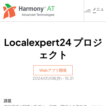
メ
イ
メニュ
ー
ン
コ
ン
テ
ン
Localexpert24 プロジ
ツ
に
ェクト
移
動
Webアプリ開発
2024/01/08(月) - 15:21
課題