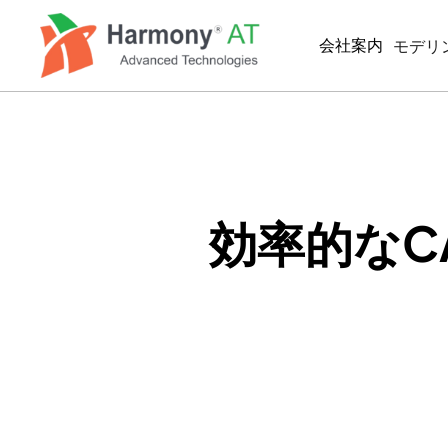
メ
イ
会社案内
モデリ
ン
コ
ン
BIM/
テ
MEP
ン
ツ
BIM
に
2D製
移
効率的なC
動
SIMUL