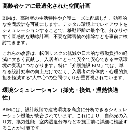
高齢者ケアに最適化された空間計画
BIMは、高齢者の生活特性や介護ニーズに配慮した、効率的
な空間設計を可能にします。デジタル環境上でレイアウトを
シミュレーションすることで、移動距離の最小化、分かりや
すく直感的な動線計画、不要な障害物の排除などを事前に検
討できます。
これらの改善は、転倒リスクの低減や日常的な移動負担の軽
減に大きく貢献し、入居者にとって安全で安心できる生活環
境の実現につながります。特に「介護施設 BIM」では、単
なる設計効率の向上だけでなく、入居者の身体的・心理的負
担を軽減する“人中心”の空間づくりが重要視されています。
環境シミュレーション（採光・換気・温熱快適
性）
BIMには、設計段階で建物環境を高度に分析できるシミュレ
ーション機能が統合されています。これにより、自然光の入
り方、換気性能、室内温度分布などを施工前に詳細に検証す
ることが可能です。