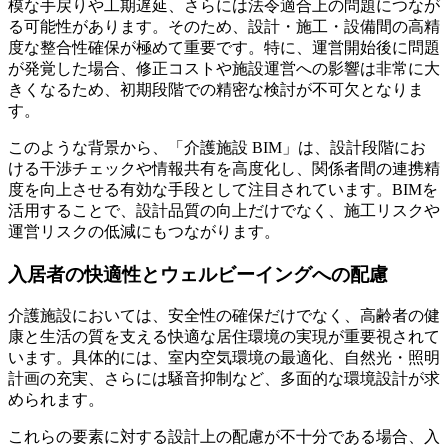
模な手戻りや工期遅延、さらには法令適合上の問題につなが
る可能性があります。そのため、設計・施工・設備間の高精
度な整合性確保が極めて重要です。特に、運営開始後に問題
が発覚した場合、修正コストや施設運営への影響は非常に大
きくなるため、初期段階での精密な検討が不可欠となりま
す。
このような背景から、「介護施設 BIM」は、設計段階にお
ける干渉チェックや情報共有を高度化し、関係者間の連携精
度を向上させる有効な手段として注目されています。BIMを
活用することで、設計品質の向上だけでなく、施工リスクや
運営リスクの低減にもつながります。
入居者の快適性とウェルビーイングへの配慮
介護施設においては、安全性の確保だけでなく、高齢者の健
康と生活の質を支える快適な居住環境の実現が重要視されて
います。具体的には、室内空気環境の最適化、自然光・照明
計画の充実、さらには騒音抑制など、多面的な環境設計が求
められます。
これらの要素に対する設計上の配慮が不十分である場合、入