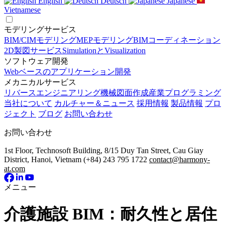
English
Deutsch
Japanese
Vietnamese
モデリングサービス
BIM/CIMモデリング
MEPモデリング
BIMコーディネーション
2D製図サービス
SimulationとVisualization
ソフトウェア開発
Webベースのアプリケーション開発
メカニカルサービス
リバースエンジニアリング
機械図面作成
産業プログラミング
当社について
カルチャー＆ニュース
採用情報
製品情報
プロ
ジェクト
ブログ
お問い合わせ
お問い合わせ
1st Floor, Technosoft Building, 8/15 Duy Tan Street, Cau Giay
District, Hanoi, Vietnam
(+84) 243 795 1722
contact@harmony-
at.com
メニュー
介護施設 BIM：耐久性と居住