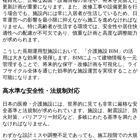
複雑化し、正確な図面・設備情報の管理や、将来を見据えた
更新計画が重要になります。また、改修工事や設備更新を行
う場合でも、施設内には常に入居者が生活しているため、日
常運営への影響を最小限に抑えながら施工を進めなければな
りません。特に高齢者が生活する環境では、安全性や居住快
適性への配慮が不可欠であり、慎重な計画と高度な調整能力
が求められます。
こうした長期運用型施設において、「介護施設 BIM」の活
用は大きな効果を発揮します。BIMによって建物情報を一元
管理することで、将来的な保守・改修計画を可視化し、ライ
フサイクル全体を通じた効率的な施設運営を実現することが
可能になります。
高水準な安全性・法規制対応
日本の医療・介護施設には、世界的に見ても非常に厳格な安
全基準と法規制が求められています。施設は、耐震設計、防
火対策、バリアフリー対応など、多岐にわたる基準を満たさ
なければなりません。
わずかな設計ミスや調整不足であっても、施工段階での大規