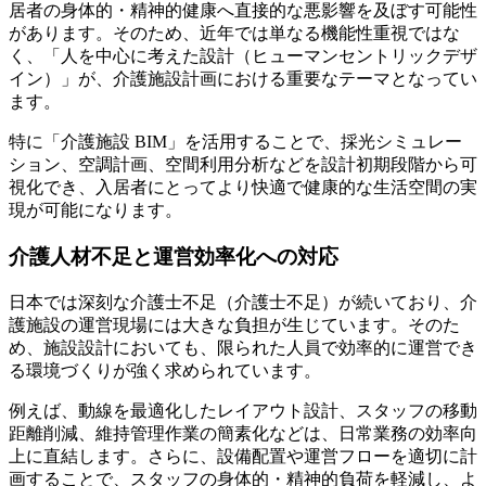
居者の身体的・精神的健康へ直接的な悪影響を及ぼす可能性
があります。そのため、近年では単なる機能性重視ではな
く、「人を中心に考えた設計（ヒューマンセントリックデザ
イン）」が、介護施設計画における重要なテーマとなってい
ます。
特に「介護施設 BIM」を活用することで、採光シミュレー
ション、空調計画、空間利用分析などを設計初期段階から可
視化でき、入居者にとってより快適で健康的な生活空間の実
現が可能になります。
介護人材不足と運営効率化への対応
日本では深刻な介護士不足（介護士不足）が続いており、介
護施設の運営現場には大きな負担が生じています。そのた
め、施設設計においても、限られた人員で効率的に運営でき
る環境づくりが強く求められています。
例えば、動線を最適化したレイアウト設計、スタッフの移動
距離削減、維持管理作業の簡素化などは、日常業務の効率向
上に直結します。さらに、設備配置や運営フローを適切に計
画することで、スタッフの身体的・精神的負荷を軽減し、よ