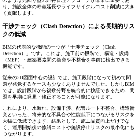
のような先回り型の維持管理アプローチが非常に重要であ
り、施設全体の寿命延長やライフサイクルコスト削減に大き
く貢献します。
干渉チェック（Clash Detection）による長期的リス
クの低減
BIMの代表的な機能の一つが「干渉チェック（Clash
Detection）」です。これは、施工前の段階で、構造・設備
（MEP）・建築要素間の衝突や不整合を事前に検出できる
機能です。
従来の2D図面中心の設計では、施工段階になって初めて問
題が発覚するケースも少なくありませんでした。しかしBIM
では、設計段階から複数分野を統合的に検証できるため、問
題を早期に発見・修正することが可能になります。
これにより、水漏れ、設備干渉、配管ルート不整合、構造衝
突といった、将来的な不具合や性能低下につながるリスクを
大幅に低減できます。結果として、施工品質向上だけでな
く、運用開始後の修繕コストや施設停止リスクの最小化にも
つながります。