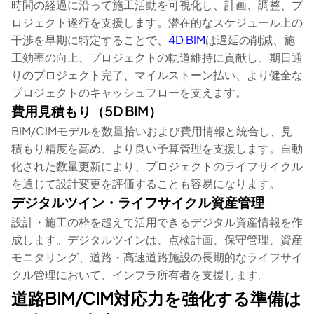
時間の経過に沿って施工活動を可視化し、計画、調整、プ
ロジェクト遂行を支援します。潜在的なスケジュール上の
干渉を早期に特定することで、
4D BIM
は遅延の削減、施
工効率の向上、プロジェクトの軌道維持に貢献し、期日通
りのプロジェクト完了、マイルストーン払い、より健全な
プロジェクトのキャッシュフローを支えます。
費用見積もり（5D BIM）
BIM/CIMモデルを数量拾いおよび費用情報と統合し、見
積もり精度を高め、より良い予算管理を支援します。自動
化された数量更新により、プロジェクトのライフサイクル
を通じて設計変更を評価することも容易になります。
デジタルツイン・ライフサイクル資産管理
設計・施工の枠を超えて活用できるデジタル資産情報を作
成します。デジタルツインは、点検計画、保守管理、資産
モニタリング、道路・高速道路施設の長期的なライフサイ
クル管理において、インフラ所有者を支援します。
道路BIM/CIM対応力を強化する準備は