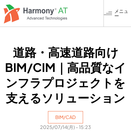
メ
イ
メニュ
ー
ン
コ
ン
テ
ン
道路・高速道路向け
ツ
に
BIM/CIM｜高品質なイ
移
動
ンフラプロジェクトを
支えるソリューション
BIM/CAD
2025/07/14(月) - 15:23