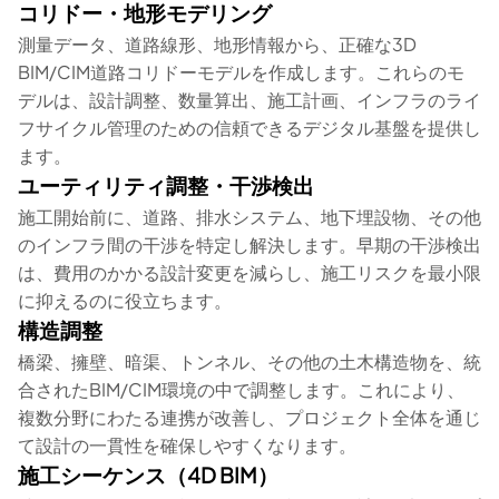
コリドー・地形モデリング
測量データ、道路線形、地形情報から、正確な3D
BIM/CIM道路コリドーモデルを作成します。これらのモ
デルは、設計調整、数量算出、施工計画、インフラのライ
フサイクル管理のための信頼できるデジタル基盤を提供し
ます。
ユーティリティ調整・干渉検出
施工開始前に、道路、排水システム、地下埋設物、その他
のインフラ間の干渉を特定し解決します。早期の干渉検出
は、費用のかかる設計変更を減らし、施工リスクを最小限
に抑えるのに役立ちます。
構造調整
橋梁、擁壁、暗渠、トンネル、その他の土木構造物を、統
合されたBIM/CIM環境の中で調整します。これにより、
複数分野にわたる連携が改善し、プロジェクト全体を通じ
て設計の一貫性を確保しやすくなります。
施工シーケンス（4D BIM）