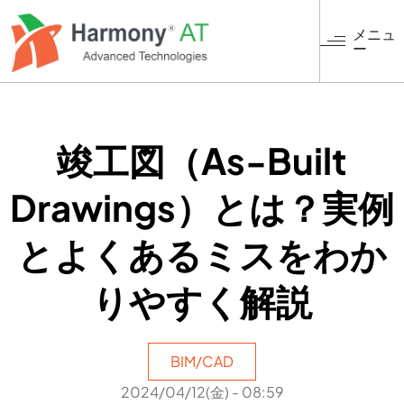
メ
イ
メニュ
ー
ン
コ
ン
テ
ン
竣工図（As-Built
ツ
に
Drawings）とは？実例
移
動
とよくあるミスをわか
りやすく解説
BIM/CAD
2024/04/12(金) - 08:59