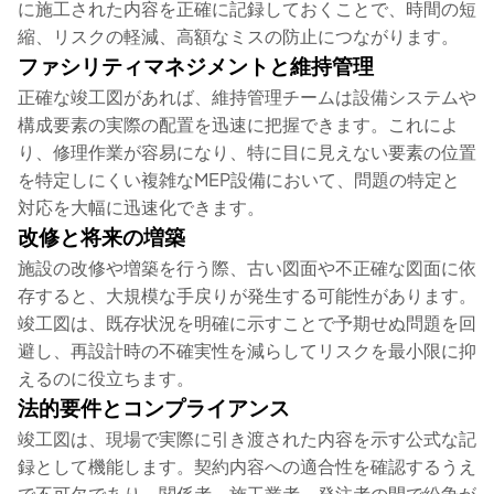
に施工された内容を正確に記録しておくことで、時間の短
縮、リスクの軽減、高額なミスの防止につながります。
ファシリティマネジメントと維持管理
正確な竣工図があれば、維持管理チームは設備システムや
構成要素の実際の配置を迅速に把握できます。これによ
り、修理作業が容易になり、特に目に見えない要素の位置
を特定しにくい複雑なMEP設備において、問題の特定と
対応を大幅に迅速化できます。
改修と将来の増築
施設の改修や増築を行う際、古い図面や不正確な図面に依
存すると、大規模な手戻りが発生する可能性があります。
竣工図は、既存状況を明確に示すことで予期せぬ問題を回
避し、再設計時の不確実性を減らしてリスクを最小限に抑
えるのに役立ちます。
法的要件とコンプライアンス
竣工図は、現場で実際に引き渡された内容を示す公式な記
録として機能します。契約内容への適合性を確認するうえ
で不可欠であり、関係者、施工業者、発注者の間で紛争が