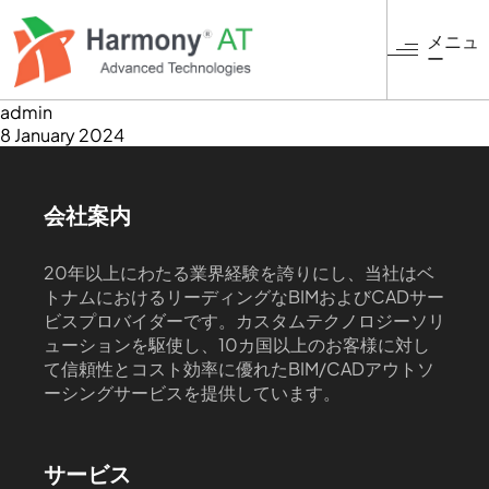
メ
イ
メニュ
ー
ン
コ
ン
admin
8 January 2024
テ
ン
ツ
に
会社案内
移
動
20年以上にわたる業界経験を誇りにし、当社はベ
トナムにおけるリーディングなBIMおよびCADサー
ビスプロバイダーです。カスタムテクノロジーソリ
ューションを駆使し、10カ国以上のお客様に対し
て信頼性とコスト効率に優れたBIM/CADアウトソ
ーシングサービスを提供しています。
サービス