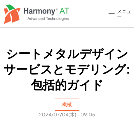
メ
イ
メニュ
ー
ン
コ
ン
テ
ン
シートメタルデザイン
ツ
に
サービスとモデリング:
移
動
包括的ガイド
機械
2024/07/04(木) - 09:05