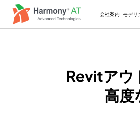
メ
イ
会社案内
モデリ
ン
コ
ン
BIM/
テ
MEP
ン
ツ
BIM
に
2D製
移
Revitア
動
SIMUL
高度