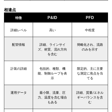
相違点
P&ID
PFD
特徴
詳細レベル
高い
中程度
配管情報
詳細、ラインサイ
簡略化され、流路
ズ、材質、流れ方向
のみを示す
を含む
計装の詳細
包括的、種類、機
限定的、主に主要
能、制御ループを表
な測定に焦点を当
示
てる
運用データ
最小限、流量、圧
詳細、質量/エネル
力、温度を含む場合
ギーバランスを含
もある
む