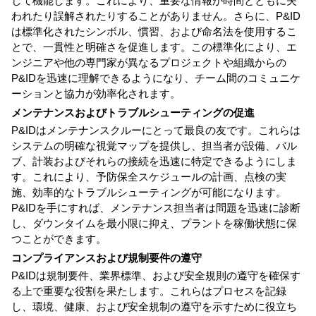
して機能します。これにより、重要な情報が時間とともに失
われたり誤解されたりすることがありません。さらに、P&ID
は標準化されたシンボル、慣習、および命名法を使用するこ
とで、一貫性と明確さを促進します。この標準化により、エ
ンジニアや他の専門家が異なるプロジェクトや組織からの
P&IDを迅速に理解できるようになり、チーム間のコミュニケ
ーションと協力が効率化されます。
メンテナンスおよびトラブルシューティングの促進
P&IDはメンテナンスクルーにとって最良の友です。これらは
システムの明確な視覚マップを提供し、担当者が設備、バル
ブ、計装およびそれらの接続を迅速に特定できるようにしま
す。これにより、予防保全スケジュールの計画、点検の実
施、効率的なトラブルシューティングが可能になります。
P&IDを手にすれば、メンテナンス担当者は問題を迅速に診断
し、ダウンタイムを最小限に抑え、プラントを稼働状態に保
つことができます。
コンプライアンスおよび規制要件の遵守
P&IDは規制要件、業界標準、および安全規則の遵守を確保す
る上で重要な役割を果たします。これらはプロセスを記録
し、環境、健康、および安全規制の遵守を示すために役立ち