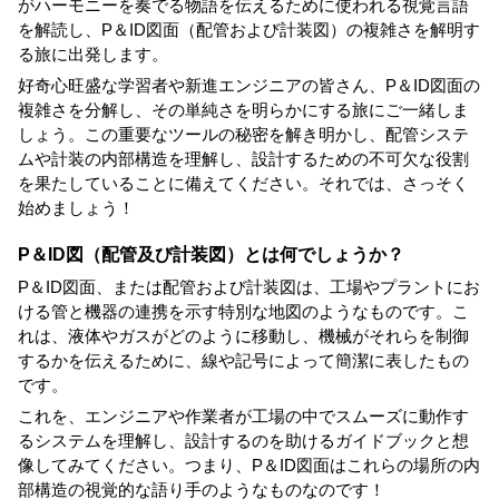
がハーモニーを奏でる物語を伝えるために使われる視覚言語
を解読し、P＆ID図面（配管および計装図）の複雑さを解明す
る旅に出発します。
好奇心旺盛な学習者や新進エンジニアの皆さん、P＆ID図面の
複雑さを分解し、その単純さを明らかにする旅にご一緒しま
しょう。この重要なツールの秘密を解き明かし、配管システ
ムや計装の内部構造を理解し、設計するための不可欠な役割
を果たしていることに備えてください。それでは、さっそく
始めましょう！
P＆ID図（配管及び計装図）とは何でしょうか？
P＆ID図面、または配管および計装図は、工場やプラントにお
ける管と機器の連携を示す特別な地図のようなものです。こ
れは、液体やガスがどのように移動し、機械がそれらを制御
するかを伝えるために、線や記号によって簡潔に表したもの
です。
これを、エンジニアや作業者が工場の中でスムーズに動作す
るシステムを理解し、設計するのを助けるガイドブックと想
像してみてください。つまり、P＆ID図面はこれらの場所の内
部構造の視覚的な語り手のようなものなのです！