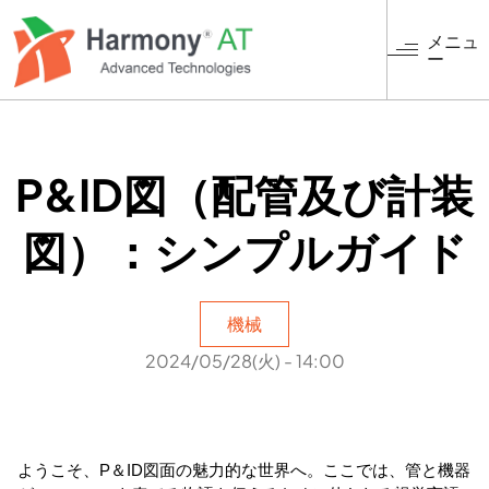
メ
イ
メニュ
ー
ン
コ
ン
テ
ン
P&ID図（配管及び計装
ツ
に
図）：シンプルガイド
移
動
機械
2024/05/28(火) - 14:00
ようこそ、P＆ID図面の魅力的な世界へ。ここでは、管と機器