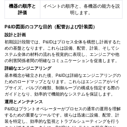
機器の順序と
イベントの順序と、各機器の能力を説
評価
明します。
P&ID図面のコアな目的（配管および計装図）
設計と計画
初期設計段階では、P&IDはプロセス全体を構想し計画するた
めの基盤となります。これらは設備、配管、計装、そしてシ
ステム全体の材料の流れを視覚的に表現し、エンジニアや他
の利害関係者間の明確なコミュニケーションを促進します。
詳細なエンジニアリング
基本概念が確立された後、P&IDは詳細なエンジニアリングの
ためのロードマップとなります。これらはエンジニアがパイ
プサイズ、バルブの種類、制御ループの構成を指定する際の
ガイドとなり、効率的で機能的なシステムを保証します。
運用とメンテナンス
P&IDはプラントオペレーターがプロセスの通常の運用を理解
するための重要なツールです。彼らは迅速に設備、配管、計
装を特定し、効率的な監視とトラブルシューティングを行う