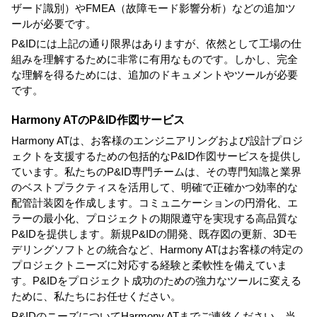
ザード識別）やFMEA（故障モード影響分析）などの追加ツ
ールが必要です。
P&IDには上記の通り限界はありますが、依然として工場の仕
組みを理解するために非常に有用なものです。しかし、完全
な理解を得るためには、追加のドキュメントやツールが必要
です。
Harmony ATのP&ID作図サービス
Harmony AT
は、お客様のエンジニアリングおよび設計プロジ
ェクトを支援するための包括的な
P&ID作図サービスを提供
し
ています。私たちのP&ID専門チームは、その専門知識と業界
のベストプラクティスを活用して、明確で正確かつ効率的な
配管計装図を作成します。コミュニケーションの円滑化、エ
ラーの最小化、プロジェクトの期限遵守を実現する高品質な
P&IDを提供します。新規P&IDの開発、既存図の更新、3Dモ
デリングソフトとの統合など、Harmony ATはお客様の特定の
プロジェクトニーズに対応する経験と柔軟性を備えていま
す。P&IDをプロジェクト成功のための強力なツールに変える
ために、私たちにお任せください。
P&IDのニーズについてHarmony ATまでご連絡ください。当