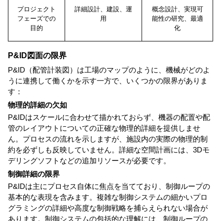
プロジェクト
詳細設計、建設、運
概念設計、実現可
フェーズでの
用
能性の研究、最適
目的
化
P&ID図面の限界
P&ID（配管計装図）は工場のマップのように、機械がどのよ
うに連携して働くかを示す一方で、いくつかの限界がありま
す：
物理的詳細の欠如
P&IDはスケールに合わせて描かれておらず、機器の配置や配
管のレイアウトについての正確な物理的詳細を提供しませ
ん。プロセスの流れを示しますが、施設内の実際の物理的制
約を必ずしも反映していません。詳細な空間計画には、3Dモ
デリングソフトなどの追加リソースが必要です。
制御詳細の限界
P&IDは主にプロセス自体に焦点を当てており、制御ループの
基本的な表現を含みます。複雑な制御システムの細かいプロ
グラミングの詳細や高度な制御戦略を捕らえられない場合が
あります。制御システムの包括的な理解には、制御ループの