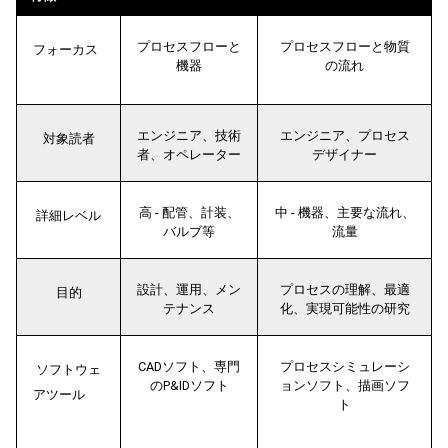
プロセスフローと
プロセスフローと物質
フォーカス   
機器
の流れ
エンジニア、技術
エンジニア、プロセス
対象読者
者、オペレーター
デザイナー
高 - 配管、計装、
中 - 機器、主要な流れ、
詳細レベル
バルブ等
流量
設計、運用、メン
プロセスの理解、最適
目的
テナンス
化、実現可能性の研究
CADソフト、専門
プロセスシミュレーシ
ソフトウェ
のP&IDソフト
ョンソフト、描画ソフ
アツール       
ト