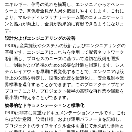
エネルギー、信号の流れを描写し、エンジニアからオペレー
ターまで、関係者全員が大局を把握しやすくします。これに
より、マルチディシプリナリーチーム間のコミュニケーショ
ンと協力が向上し、全員が効果的に貢献できるようになりま
す。
設計およびエンジニアリングの改善
P&IDは産業施設やシステムの設計およびエンジニアリングの
基盤です。エンジニアはこれらを使用して配管ネットワーク
を計画し、プロセスのニーズに基づいて適切な設備を選択
し、制御および監視のための必要な計装を指定します。シス
テムレイアウトを早期に視覚化することで、エンジニアは設
計上の欠陥を特定し、設備の配置を最適化し、安全規制や業
界標準を遵守することができます。このプロアクティブなア
プローチにより、プロジェクト後半の高額な再作業や遅延を
最小限に抑えることができます。
効果的なドキュメンテーションと標準化
P&IDは非常に貴重なドキュメンテーションツールです。これ
らは設計意図、設備仕様、および運用パラメータを記録し、
プロジェクトのライフサイクル全体を通じて永久的な参照と