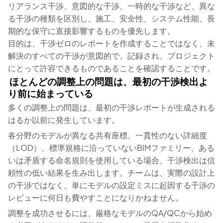
リアランス干渉、意図的な干渉、一時的な干渉など、異な
る干渉の種類を区別し、施工、安全性、システム性能、長
期的な保守に直接影響するものを優先します。
目的は、干渉ゼロのレポートを作成することではなく、未
解決のすべての干渉が意図的で、記録され、プロジェクト
にとって許容できるものであることを確認することです。
ほとんどの調整上の問題は、最初の干渉検出よ
り前に始まっている
多くの調整上の問題は、最初の干渉レポートが生成される
はるか以前に発生しています。
各分野のモデルが異なる共有座標、一貫性のない詳細度
（LOD）、標準規格に沿っていないBIMファミリー、ある
いは矛盾する命名規則を使用している場合、干渉検出は信
頼性の低い結果を生み出します。チームは、実際の設計上
の干渉ではなく、単にモデルの設定ミスに起因する干渉の
レビューに何日も費やすことになりかねません。
調整を成功させるには、厳格なモデルのQA/QCから始め