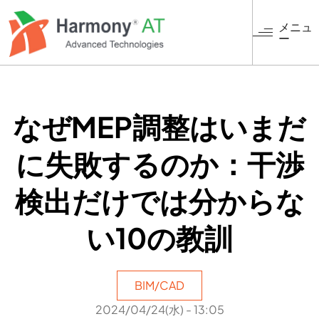
メ
イ
メニュ
ー
ン
コ
ン
テ
ン
なぜMEP調整はいまだ
ツ
に
に失敗するのか：干渉
移
動
検出だけでは分からな
い10の教訓
BIM/CAD
2024/04/24(水) - 13:05