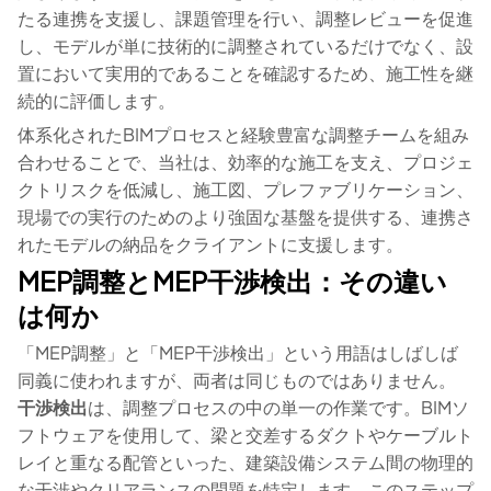
たる連携を支援し、課題管理を行い、調整レビューを促進
し、モデルが単に技術的に調整されているだけでなく、設
置において実用的であることを確認するため、施工性を継
続的に評価します。
体系化されたBIMプロセスと経験豊富な調整チームを組み
合わせることで、当社は、効率的な施工を支え、プロジェ
クトリスクを低減し、施工図、プレファブリケーション、
現場での実行のためのより強固な基盤を提供する、連携さ
れたモデルの納品をクライアントに支援します。
MEP調整とMEP干渉検出：その違い
は何か
「MEP調整」と「MEP干渉検出」という用語はしばしば
同義に使われますが、両者は同じものではありません。
干渉検出
は、調整プロセスの中の単一の作業です。BIMソ
フトウェアを使用して、梁と交差するダクトやケーブルト
レイと重なる配管といった、建築設備システム間の物理的
な干渉やクリアランスの問題を特定します。このステップ