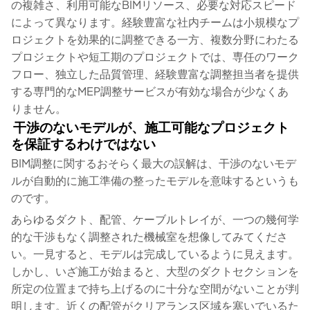
の複雑さ、利用可能なBIMリソース、必要な対応スピード
によって異なります。経験豊富な社内チームは小規模なプ
ロジェクトを効果的に調整できる一方、複数分野にわたる
プロジェクトや短工期のプロジェクトでは、専任のワーク
フロー、独立した品質管理、経験豊富な調整担当者を提供
する専門的なMEP調整サービスが有効な場合が少なくあ
りません。
干渉のないモデルが、施工可能なプロジェクト
を保証するわけではない
BIM調整に関するおそらく最大の誤解は、干渉のないモデ
ルが自動的に施工準備の整ったモデルを意味するというも
のです。
あらゆるダクト、配管、ケーブルトレイが、一つの幾何学
的な干渉もなく調整された機械室を想像してみてくださ
い。一見すると、モデルは完成しているように見えます。
しかし、いざ施工が始まると、大型のダクトセクションを
所定の位置まで持ち上げるのに十分な空間がないことが判
明します。近くの配管がクリアランス区域を塞いでいるた