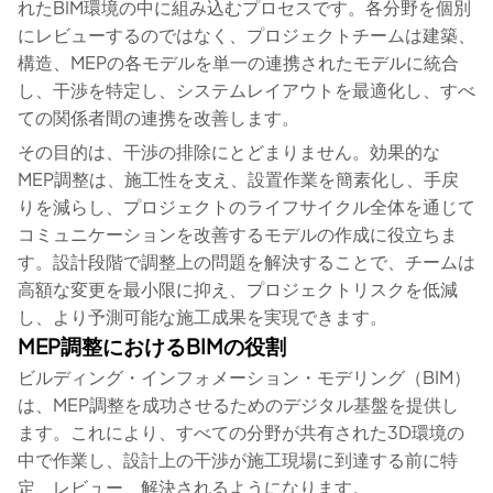
れたBIM環境の中に組み込むプロセスです。各分野を個別
にレビューするのではなく、プロジェクトチームは建築、
構造、MEPの各モデルを単一の連携されたモデルに統合
し、干渉を特定し、システムレイアウトを最適化し、すべ
ての関係者間の連携を改善します。
その目的は、干渉の排除にとどまりません。効果的な
MEP調整は、施工性を支え、設置作業を簡素化し、手戻
りを減らし、プロジェクトのライフサイクル全体を通じて
コミュニケーションを改善するモデルの作成に役立ちま
す。設計段階で調整上の問題を解決することで、チームは
高額な変更を最小限に抑え、プロジェクトリスクを低減
し、より予測可能な施工成果を実現できます。
MEP調整におけるBIMの役割
ビルディング・インフォメーション・モデリング（BIM）
は、MEP調整を成功させるためのデジタル基盤を提供し
ます。これにより、すべての分野が共有された3D環境の
中で作業し、設計上の干渉が施工現場に到達する前に特
定、レビュー、解決されるようになります。