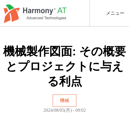
メ
イ
メニュー
ン
コ
ン
テ
ン
ツ
機械製作図面: その概要
に
移
とプロジェクトに与え
動
る利点
機械
2024/08/05(月) - 09:02