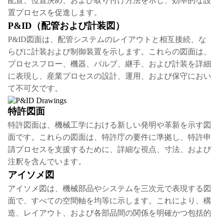
配置、位置決め、および取り付け方法を示し、効率的な設
置プロセスを促進します。
P&ID（配管および計装図）
P&ID図面は、配管システムのレイアウトと相互接続、な
らびに計装および制御装置を示します。これらの図面は、
プロセスフロー、機器、バルブ、継手、および計装を詳細
に表現し、産業プロセスの設計、運用、および保守におい
て不可欠です。
特許図面
特許図面は、機械工学における新しい発明や革新を示す図
面です。これらの図面は、特許庁の要件に準拠し、特許申
請プロセスを支援するために、詳細な視点、寸法、および
注釈を含んでいます。
アイソメ図
アイソメ図は、機械部品やシステムを三次元で表現する図
面で、すべての空間軸を均等に示します。これにより、構
造、レイアウト、および各部品間の関係を明確かつ包括的