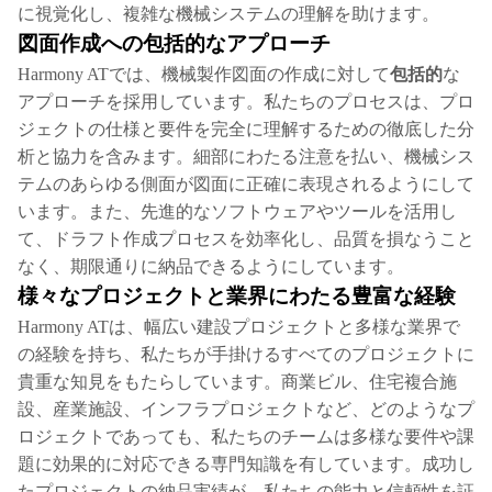
に視覚化し、複雑な機械システムの理解を助けます。
図面作成への包括的なアプローチ
Harmony ATでは、機械製作図面の作成に対して
包括的
な
アプローチを採用しています。私たちのプロセスは、プロ
ジェクトの仕様と要件を完全に理解するための徹底した分
析と協力を含みます。細部にわたる注意を払い、機械シス
テムのあらゆる側面が図面に正確に表現されるようにして
います。また、先進的なソフトウェアやツールを活用し
て、ドラフト作成プロセスを効率化し、品質を損なうこと
なく、期限通りに納品できるようにしています。
様々なプロジェクトと業界にわたる豊富な経験
Harmony ATは、幅広い建設プロジェクトと多様な業界で
の経験を持ち、私たちが手掛けるすべてのプロジェクトに
貴重な知見をもたらしています。商業ビル、住宅複合施
設、産業施設、インフラプロジェクトなど、どのようなプ
ロジェクトであっても、私たちのチームは多様な要件や課
題に効果的に対応できる専門知識を有しています。成功し
たプロジェクトの納品実績が、私たちの能力と信頼性を証