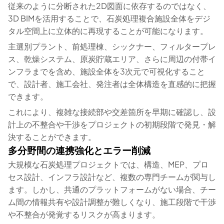
従来のように分断された2D図面に依存するのではなく、
3D BIMを活用することで、石炭処理複合施設全体をデジ
タル空間上に立体的に再現することが可能になります。
主選別プラント、前処理棟、シックナー、フィルタープレ
ス、乾燥システム、原炭貯蔵エリア、さらに周辺の付帯イ
ンフラまでを含め、施設全体を3次元で可視化すること
で、設計者、施工会社、発注者は全体構造を直感的に把握
できます。
これにより、複雑な接続部や交差箇所を早期に確認し、設
計上の不整合や干渉をプロジェクトの初期段階で発見・解
決することができます。
多分野間の連携強化とエラー削減
大規模な石炭処理プロジェクトでは、構造、MEP、プロ
セス設計、インフラ設計など、複数の専門チームが関与し
ます。しかし、共通のプラットフォームがない場合、チー
ム間の情報共有や設計調整が難しくなり、施工段階で干渉
や不整合が発覚するリスクが高まります。