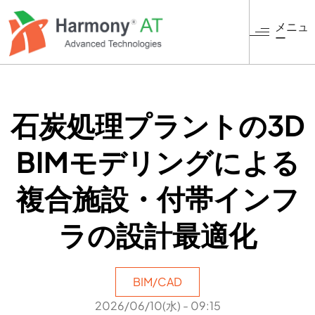
メ
イ
メニュ
ー
ン
コ
ン
テ
ン
石炭処理プラントの3D
ツ
に
BIMモデリングによる
移
動
複合施設・付帯インフ
ラの設計最適化
BIM/CAD
2026/06/10(水) - 09:15