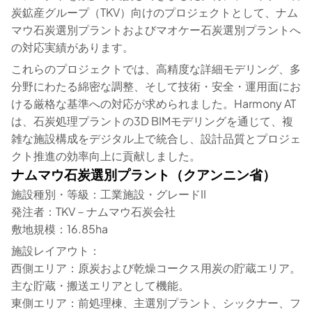
炭鉱産グループ（TKV）向けのプロジェクトとして、ナム
マウ石炭選別プラントおよびマオケー石炭選別プラントへ
の対応実績があります。
これらのプロジェクトでは、高精度な詳細モデリング、多
分野にわたる綿密な調整、そして技術・安全・運用面にお
ける厳格な基準への対応が求められました。Harmony AT
は、石炭処理プラントの3D BIMモデリングを通じて、複
雑な施設構成をデジタル上で統合し、設計品質とプロジェ
クト推進の効率向上に貢献しました。
ナムマウ石炭選別プラント（クアンニン省）
施設種別・等級：工業施設・グレードII
発注者：TKV－ナムマウ石炭会社
敷地規模：16.85ha
施設レイアウト：
西側エリア：原炭および乾燥コークス用炭の貯蔵エリア。
主な貯蔵・搬送エリアとして機能。
東側エリア：前処理棟、主選別プラント、シックナー、フ