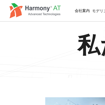
メ
イ
会社案内
モデリ
ン
コ
ン
BIM/
テ
私
MEP
ン
ツ
BIM
に
2D製
移
動
SIMUL