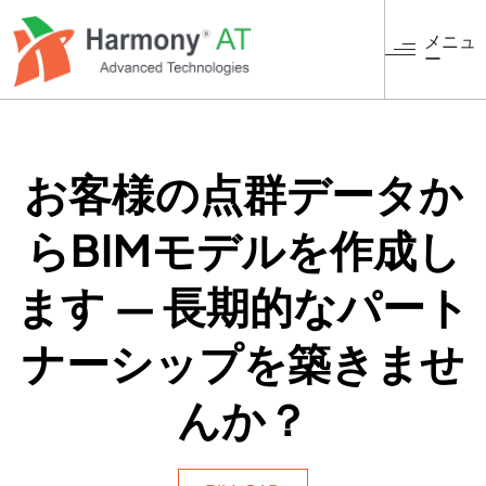
メ
イ
メニュ
ー
ン
コ
ン
テ
ン
お客様の点群データか
ツ
に
らBIMモデルを作成し
移
動
ます ― 長期的なパート
ナーシップを築きませ
んか？